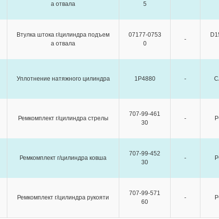
а отвала
5
Втулка штока г/цилиндра подъем
07177-0753
D1
-
а отвала
0
Уплотнение натяжного цилиндра
1P4880
-
C
707-99-461
Ремкомплект г/цилиндра стрелы
-
P
30
707-99-452
Ремкомплект г/цилиндра ковша
-
P
30
707-99-571
Ремкомплект г/цилиндра рукояти
-
P
60