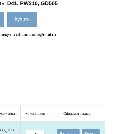
ть:
D41, PW210, GD505
Купить
аявку на sibspecauto@mail.ru
менимость
Количество
Оформить заказ
55A, D35
В корзину
Купить